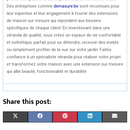
Des entreprises comme
demasure.be
sont reconnues pour
leur expertise et leur engagement à fournir des extensions
de maison sur mesure qui répondent aux besoins
spécifiques de chaque client. En investissant dans une
véranda de qualité, vous créez un espace de vie confortable
et esthétique, parfait pour se détendre, recevoir des invités
ou simplement profiter de la vue sur votre jardin. Faites
confiance à un spécialiste véranda pour réaliser votre projet
et transformez votre maison avec une extension sur mesure
qui allie beauté, fonctionnalité et durabilité.
Share this post:
S
S
S
S
S
X
F
P
L
E
H
H
H
H
H
(
A
I
I
M