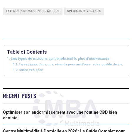
A
A
A
A
A
T
C
N
N
A
EXTENSION DE MAISON SUR MESURE
SPÉCIALISTE VÉRANDA
R
R
R
R
R
W
E
T
K
I
E
E
E
E
E
I
B
E
E
L
O
O
O
O
O
T
O
R
D
N
N
N
N
N
T
O
E
I
Table of Contents
Les types de maisons qui bénéficient le plus d’une véranda
E
K
S
N
Investissez dans une véranda pour améliorer votre qualité de vie
Share this post:
R
T
)
RECENT POSTS
Optimiser son endormissement avec une routine CBD bien
choisie
Centre Multimédia à Domicile en 2026 : Le Guide Complet pour