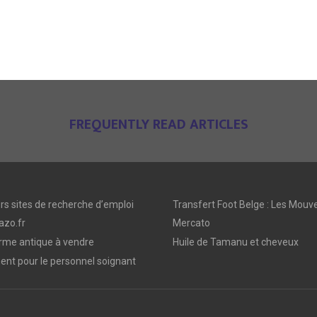
FREQUENTLY READ ARTICLES
rs sites de recherche d’emploi
Transfert Foot Belge : Les Mou
azo.fr
Mercato
arme antique à vendre
Huile de Tamanu et cheveux
nt pour le personnel soignant