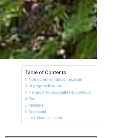
Table of Contents
Notre premier hamac mexicain
À propos de nous
Hamac mexicain, tailles et couleurs
Fort
Mexique
Deutsland
Share this post: