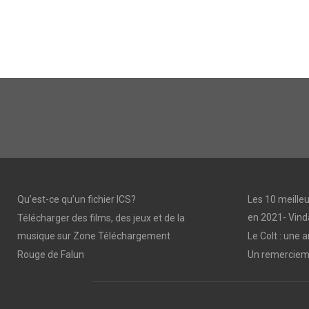
Qu’est-ce qu’un fichier ICS?
Les 10 meilleu
en 2021- Vind
Télécharger des films, des jeux et de la
musique sur Zone Téléchargement
Le Colt : une 
Rouge de Falun
Un remercieme