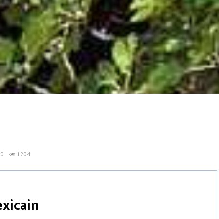
0
1204
xicain