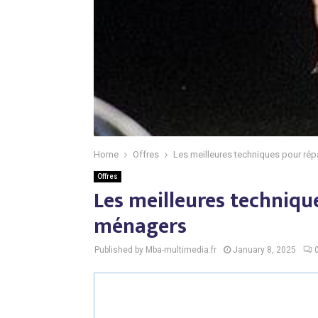
Home
Offres
Les meilleures techniques pour rép
Offres
Les meilleures technique
ménagers
Published by Mba-multimedia.fr
January 8, 2025