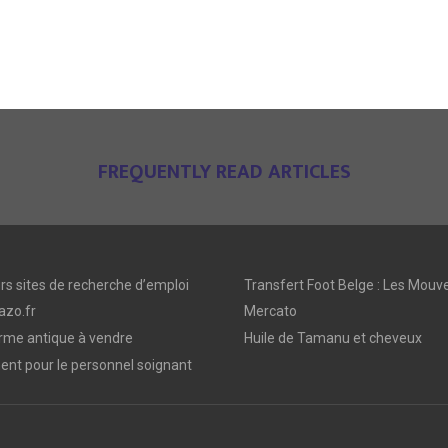
FREQUENTLY READ ARTICLES
rs sites de recherche d’emploi
Transfert Foot Belge : Les Mou
azo.fr
Mercato
arme antique à vendre
Huile de Tamanu et cheveux
nt pour le personnel soignant