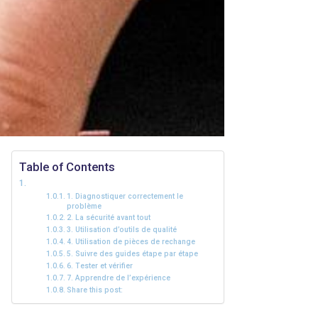
Table of Contents
1. Diagnostiquer correctement le
problème
2. La sécurité avant tout
3. Utilisation d’outils de qualité
4. Utilisation de pièces de rechange
5. Suivre des guides étape par étape
6. Tester et vérifier
7. Apprendre de l’expérience
Share this post: