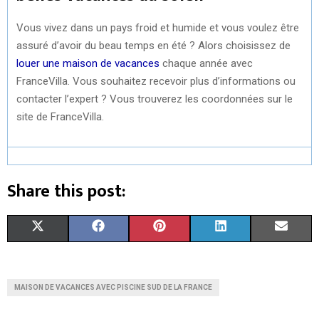
Vous vivez dans un pays froid et humide et vous voulez être
assuré d’avoir du beau temps en été ? Alors choisissez de
louer une maison de vacances
chaque année avec
FranceVilla. Vous souhaitez recevoir plus d’informations ou
contacter l’expert ? Vous trouverez les coordonnées sur le
site de FranceVilla.
Share this post:
S
S
S
S
S
X
F
P
L
E
H
H
H
H
H
(
A
I
I
M
A
A
A
A
A
T
C
N
N
A
MAISON DE VACANCES AVEC PISCINE SUD DE LA FRANCE
R
R
R
R
R
W
E
T
K
I