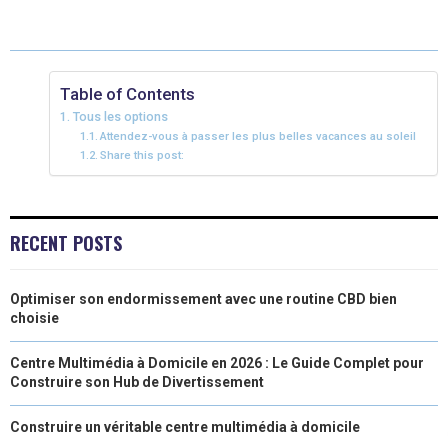
E
E
E
E
E
I
B
E
E
L
O
O
O
O
O
T
O
R
D
N
N
N
N
N
T
O
E
I
Table of Contents
Tous les options
E
K
S
N
Attendez-vous à passer les plus belles vacances au soleil
Share this post:
R
T
)
RECENT POSTS
Optimiser son endormissement avec une routine CBD bien
choisie
Centre Multimédia à Domicile en 2026 : Le Guide Complet pour
Construire son Hub de Divertissement
Construire un véritable centre multimédia à domicile